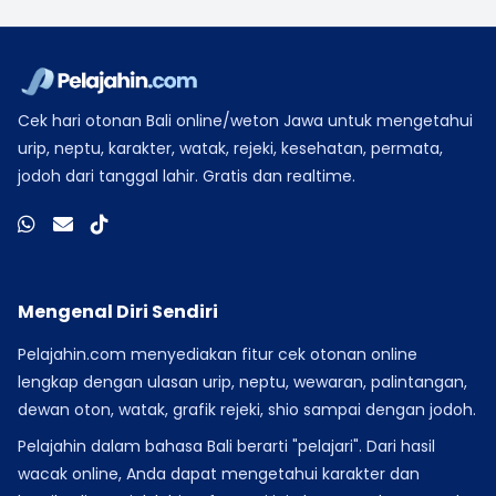
Cek hari otonan Bali online/weton Jawa untuk mengetahui
urip, neptu, karakter, watak, rejeki, kesehatan, permata,
jodoh dari tanggal lahir. Gratis dan realtime.
Mengenal Diri Sendiri
Pelajahin.com menyediakan fitur cek otonan online
lengkap dengan ulasan urip, neptu, wewaran, palintangan,
dewan oton, watak, grafik rejeki, shio sampai dengan jodoh.
Pelajahin dalam bahasa Bali berarti "pelajari". Dari hasil
wacak online, Anda dapat mengetahui karakter dan