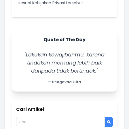
sesuai Kebijakan Privasi tersebut.
Quote of The Day
"Lakukan kewajibanmu, karena
tindakan memang lebih baik
daripada tidak bertindak."
— Bhagavad Gita
Cari Artikel