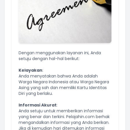
Dengan menggunakan layanan ini, Anda
setuju dengan hal-hal berikut:
Kelayakan
:
Anda menyatakan bahwa Anda adalah
Warga Negara Indonesia atau Warga Negara
Asing yang sah dan memiliki Kartu Identitas
Diri yang berlaku.
Informasi Akurat
:
Anda setuju untuk memberikan informasi
yang benar dan terkini. Pelajahin.com berhak
mengandalkan informasi yang Anda berikan.
Jika di kemudian hari ditemukan informasi