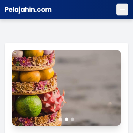
Pelajahin.com