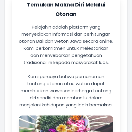
Temukan Makna Diri Melalui
Otonan
Pelajahin adalah platform yang
menyediakan informasi dan perhitungan
otonan Bali dan weton Jawa secara online.
Kami berkomitmen untuk melestarikan
dan menyebarkan pengetahuan
tradisional ini kepada masyarakat luas.
Kami percaya bahwa pemahaman
tentang otonan atau weton dapat
memberikan wawasan berharga tentang
diri sendiri dan membantu dalam
menjalani kehidupan yang lebih bermakna.