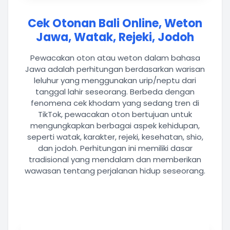
Cek Otonan Bali Online, Weton
Jawa, Watak, Rejeki, Jodoh
Pewacakan oton atau weton dalam bahasa
Jawa adalah perhitungan berdasarkan warisan
leluhur yang menggunakan urip/neptu dari
tanggal lahir seseorang. Berbeda dengan
fenomena cek khodam yang sedang tren di
TikTok, pewacakan oton bertujuan untuk
mengungkapkan berbagai aspek kehidupan,
seperti watak, karakter, rejeki, kesehatan, shio,
dan jodoh. Perhitungan ini memiliki dasar
tradisional yang mendalam dan memberikan
wawasan tentang perjalanan hidup seseorang.