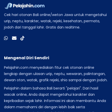
Cek hari otonan Bali online/weton Jawa untuk mengetahui
urip, neptu, karakter, watak, rejeki, kesehatan, permata,
jodoh dari tanggal lahir. Gratis dan realtime.
Mengenal Diri Sendiri
Pelajahin.com menyediakan fitur cek otonan online
lengkap dengan ulasan urip, neptu, wewaran, palintangan,
dewan oton, watak, grafik rejeki, shio sampai dengan jodoh.
Pelajahin dalam bahasa Bali berarti "pelajari". Dari hasil
wacak online, Anda dapat mengetahui karakter dan
kepribadian sejak lahir. Informasi ini akan membantu Anda
dalam memahami diri dengan lebih baik serta