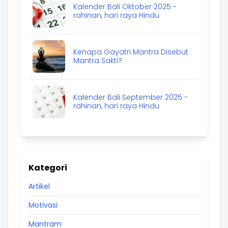
Kalender Bali Oktober 2025 -
rahinan, hari raya Hindu
Kenapa Gayatri Mantra Disebut
Mantra Sakti?
Kalender Bali September 2025 -
rahinan, hari raya Hindu
Kategori
Artikel
Motivasi
Mantram