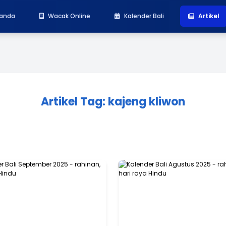
randa
Wacak Online
Kalender Bali
Artikel
Artikel Tag: kajeng kliwon