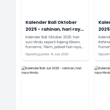
Kalender Bali Oktober
Kale
2025 - rahinan, hari raya
2025
Hindu
Hind
Kalender Bali Oktober 2025: hari
Kalend
suci Hindu seperti Kajeng Kliwon,
Rahina
Purnama, Tilem, jadwal hari raya,
Purnam
odalan di pura besar, padewasaan
Pandua
Diposting pada: 10 July 2025
Diposti
lengkap dengan detailnya
peray