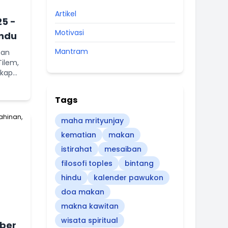
Artikel
25 -
Motivasi
indu
Mantram
nan
Tilem,
gkap
Tags
maha mrityunjay
kematian
makan
istirahat
mesaiban
filosofi toples
bintang
hindu
kalender pawukon
doa makan
makna kawitan
wisata spiritual
mber