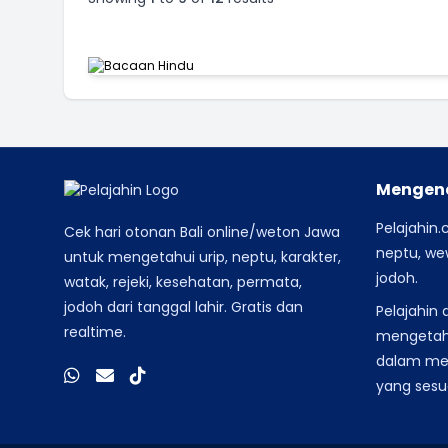
Mengenal
Pelajahin
Cek hari otonan Bali online/weton Jawa
neptu, wew
untuk mengetahui urip, neptu, karakter,
jodoh.
watak, rejeki, kesehatan, permata,
jodoh dari tanggal lahir. Gratis dan
Pelajahin 
realtime.
mengetahu
dalam mem
yang sesu