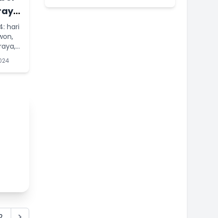
 raya
: hari
won,
raya,
wasaan
024
2