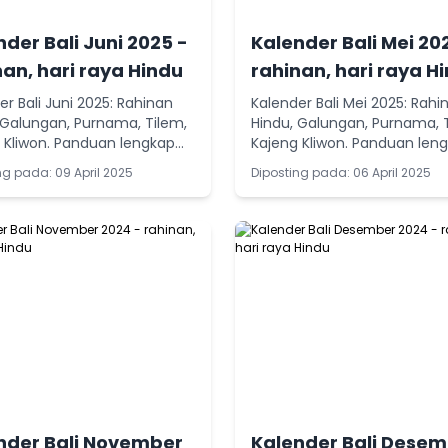
nder Bali Juni 2025 -
Kalender Bali Mei 20
nan, hari raya Hindu
rahinan, hari raya H
er Bali Juni 2025: Rahinan
Kalender Bali Mei 2025: Rahi
 Galungan, Purnama, Tilem,
Hindu, Galungan, Purnama, 
 Kliwon. Panduan lengkap
Kajeng Kliwon. Panduan len
uci & perayaan
hari suci &amp; perayaan.
ng pada: 09 April 2025
Diposting pada: 06 April 2025
nder Bali November
Kalender Bali Dese