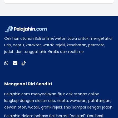
Cek hari otonan Bali online/weton Jawa untuk mengetahui
urip, neptu, karakter, watak, rejeki, kesehatan, permata,
jodoh dari tanggal lahir. Gratis dan realtime.
Mengenal Diri Sendiri
Pelajahin.com menyediakan fitur cek otonan online
lengkap dengan ulasan urip, neptu, wewaran, palintangan,
dewan oton, watak, grafik rejeki, shio sampai dengan jodoh.
Pelajahin dalam bahasa Bali berarti "pelajari". Dari hasil