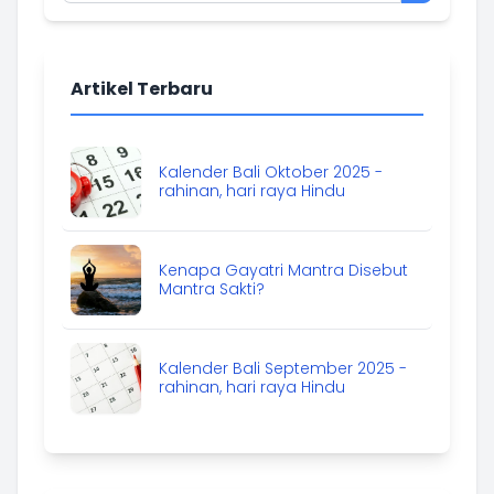
Artikel Terbaru
Kalender Bali Oktober 2025 -
rahinan, hari raya Hindu
Kenapa Gayatri Mantra Disebut
Mantra Sakti?
Kalender Bali September 2025 -
rahinan, hari raya Hindu