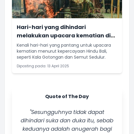
Hari-hari yang dihindari
melakukan upacara kematian di
Bali
Kenali hari-hari yang pantang untuk upacara
kematian menurut kepercayaan Hindu Bali,
seperti Kala Gotongan dan Semut Sedulur.
Diposting pada: 13 April 2025
Quote of The Day
"Sesungguhnya tidak dapat
dihindari suka dan duka itu, sebab
keduanya adalah anugerah bagi