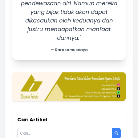
pendewasaan diri. Namun mereka
yang bijak tidak akan dapat
dikacaukan oleh keduanya dan
justru mendapatkan manfaat
darinya."
— Sarasamuscaya
Cari Artikel