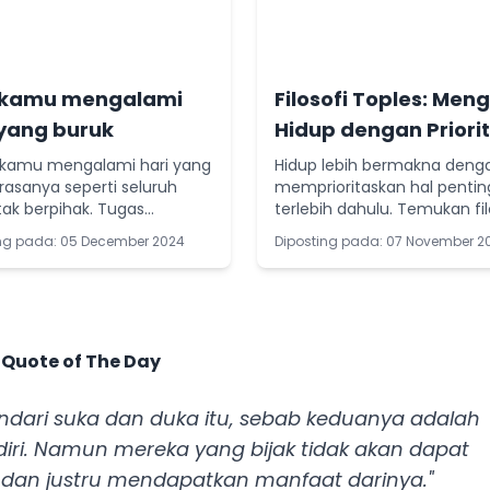
 kamu mengalami
Filosofi Toples: Men
 yang buruk
Hidup dengan Priori
Utama
 kamu mengalami hari yang
Hidup lebih bermakna deng
 rasanya seperti seluruh
memprioritaskan hal pentin
tak berpihak. Tugas
terlebih dahulu. Temukan fil
puk, masalah datang
toples untuk hidup yang leb
ing pada: 05 December 2024
Diposting pada: 07 November 2
i-tubi, dan energi terasa
terarah dan seimbang.
as habis
Quote of The Day
ndari suka dan duka itu, sebab keduanya adalah
ri. Namun mereka yang bijak tidak akan dapat
dan justru mendapatkan manfaat darinya."