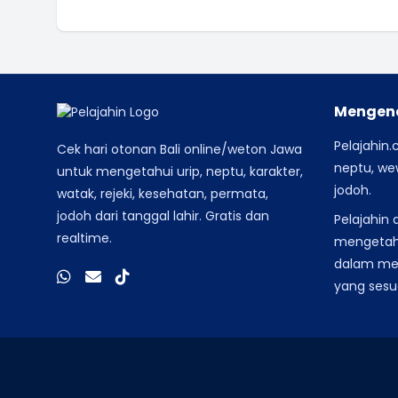
Mengenal
Pelajahin
Cek hari otonan Bali online/weton Jawa
neptu, wew
untuk mengetahui urip, neptu, karakter,
jodoh.
watak, rejeki, kesehatan, permata,
jodoh dari tanggal lahir. Gratis dan
Pelajahin 
realtime.
mengetahu
dalam mem
yang sesu