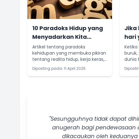
10 Paradoks Hidup yang
Jika
Menyadarkan Kita
hari
Semua
Artikel tentang paradoks
Ketika
kehidupan yang membuka pikiran
buruk,
tentang realita hidup, kerja keras,
dunia 
kebahagiaan, dan pentingnya
menum
Diposting pada: 11 April 2025
Dipost
gagal untuk sukses.
bertub
terkur
"Sesungguhnya tidak dapat dihi
anugerah bagi pendewasaan di
dikacaukan oleh keduanya 