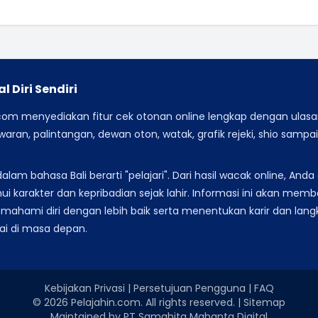
 Diri Sendiri
.com menyediakan fitur cek otonan online lengkap dengan ulasan
aran, palintangan, dewan oton, watak, grafik rejeki, shio samp
dalam bahasa Bali berarti "pelajari". Dari hasil wacak online, And
i karakter dan kepribadian sejak lahir. Informasi ini akan mem
ahami diri dengan lebih baik serta menentukan karir dan lang
ai di masa depan.
Kebijakan Privasi
|
Persetujuan Pengguna
|
FAQ
© 2026
Pelajahin.com
. All rights reserved. |
Sitemap
Maintained by
PT Samahita Mahanta Digital