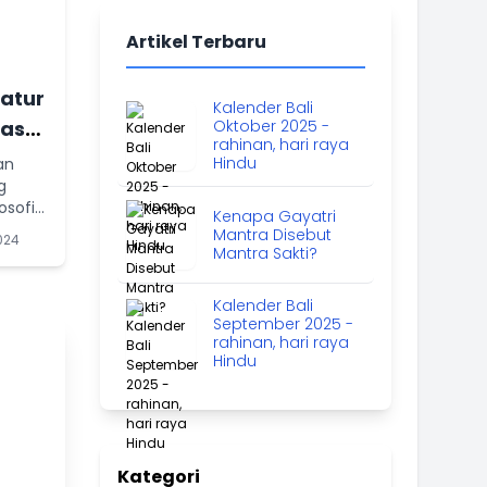
Artikel Terbaru
gatur
Kalender Bali
tas
Oktober 2025 -
rahinan, hari raya
Hindu
an
g
osofi
Kenapa Gayatri
ih
Mantra Disebut
024
Mantra Sakti?
Kalender Bali
September 2025 -
rahinan, hari raya
Hindu
Kategori