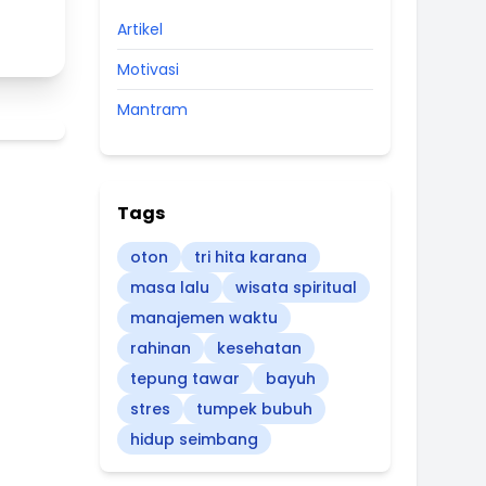
Artikel
Motivasi
Mantram
Tags
oton
tri hita karana
masa lalu
wisata spiritual
manajemen waktu
rahinan
kesehatan
tepung tawar
bayuh
stres
tumpek bubuh
hidup seimbang