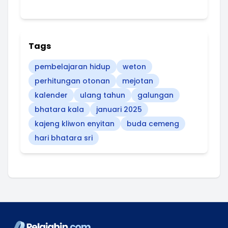
Tags
pembelajaran hidup
weton
perhitungan otonan
mejotan
kalender
ulang tahun
galungan
bhatara kala
januari 2025
kajeng kliwon enyitan
buda cemeng
hari bhatara sri