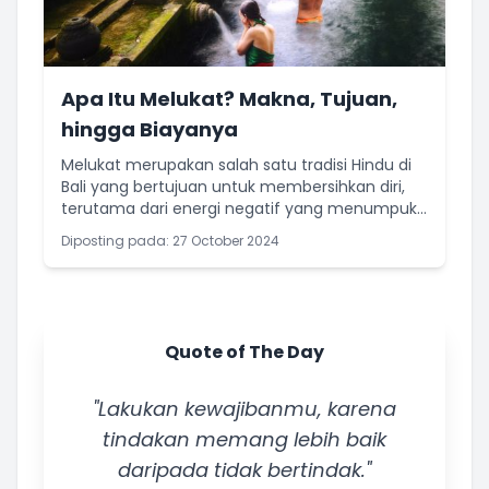
Apa Itu Melukat? Makna, Tujuan,
hingga Biayanya
Melukat merupakan salah satu tradisi Hindu di
Bali yang bertujuan untuk membersihkan diri,
terutama dari energi negatif yang menumpuk
dalam diri.
Diposting pada: 27 October 2024
Quote of The Day
"Lakukan kewajibanmu, karena
tindakan memang lebih baik
daripada tidak bertindak."