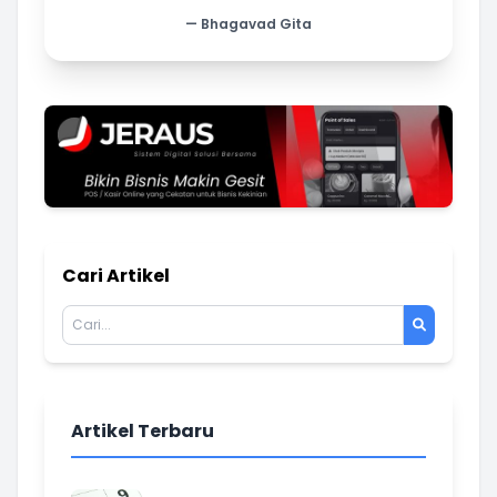
— Bhagavad Gita
Cari Artikel
Artikel Terbaru