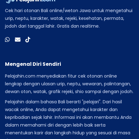
Cek hari otonan Bali online/weton Jawa untuk mengetahui
urip, neptu, karakter, watak, rejeki, kesehatan, permata,
jodoh dari tanggal lahir. Gratis dan realtime.
Mengenal Diri Sendiri
Pelajahin.com menyediakan fitur cek otonan online
lengkap dengan ulasan urip, neptu, wewaran, palintangan,
dewan oton, watak, grafik rejeki, shio sampai dengan jodoh.
Pelajahin dalam bahasa Bali berarti "pelajari". Dari hasil
wacak online, Anda dapat mengetahui karakter dan
kepribadian sejak lahir. Informasi ini akan membantu Anda
dalam memahami diri dengan lebih baik serta
menentukan karir dan langkah hidup yang sesuai di masa