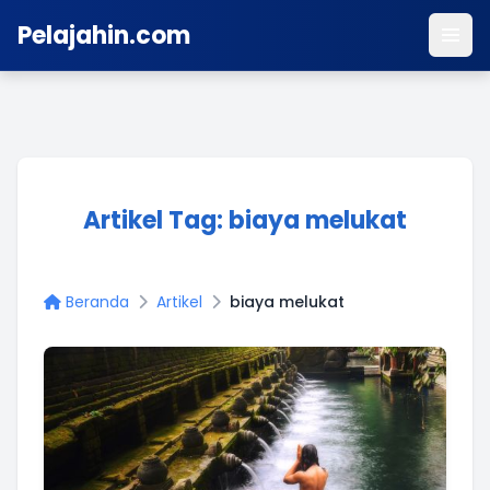
Pelajahin.com
Artikel Tag: biaya melukat
Beranda
Artikel
biaya melukat