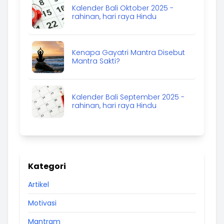
Kalender Bali Oktober 2025 -
rahinan, hari raya Hindu
Kenapa Gayatri Mantra Disebut
Mantra Sakti?
Kalender Bali September 2025 -
rahinan, hari raya Hindu
Kategori
Artikel
Motivasi
Mantram