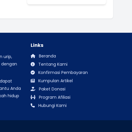
Links
Beranda
 urip,
ai dengan
Tentang Kami
Konfirmasi Pembayaran
Kumpulan Artikel
a dapat
bantu Anda
Paket Donasi
kah hidup
Program Afiliasi
Hubungi Kami