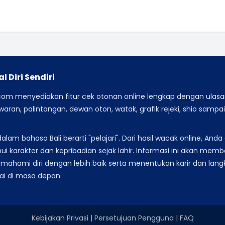
 Diri Sendiri
.com menyediakan fitur cek otonan online lengkap dengan ulasan
aran, palintangan, dewan oton, watak, grafik rejeki, shio samp
dalam bahasa Bali berarti "pelajari". Dari hasil wacak online, And
i karakter dan kepribadian sejak lahir. Informasi ini akan mem
ahami diri dengan lebih baik serta menentukan karir dan lang
ai di masa depan.
Kebijakan Privasi
|
Persetujuan Pengguna
|
FAQ