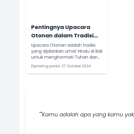
Pentingnya Upacara
Otonan dalam Tradisi
Hindu Bali
Upacara Otonan adalah tradisi
yang dijalankan umat Hindu di Bali
untuk menghormati Tuhan dan
leluhur. Perayaan ini dilaksanakan
Diposting pada: 27 October 2024
setiap 210 hari sekali
""Kamu adalah apa yang kamu yaki