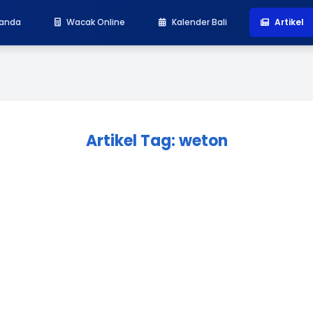
randa
Wacak Online
Kalender Bali
Artikel
Artikel Tag: weton