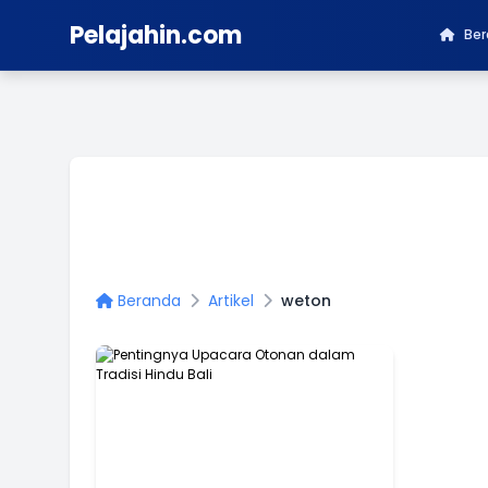
Pelajahin.com
Be
Beranda
Artikel
weton