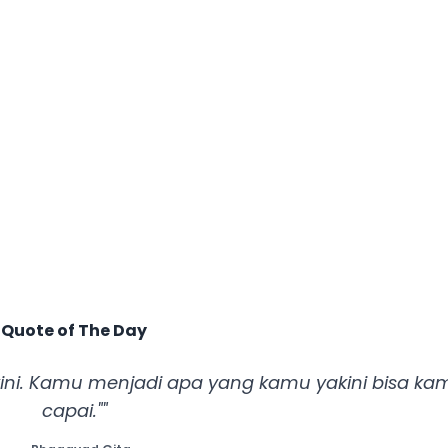
Quote of The Day
ni. Kamu menjadi apa yang kamu yakini bisa ka
capai.""